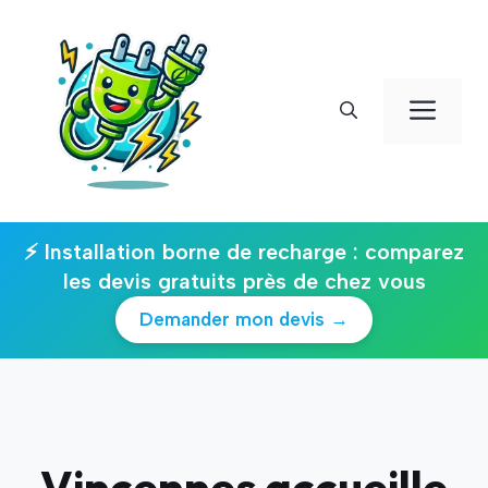
Aller
au
contenu
Men
⚡ Installation borne de recharge : comparez
les devis gratuits près de chez vous
Demander mon devis →
Vincennes accueille