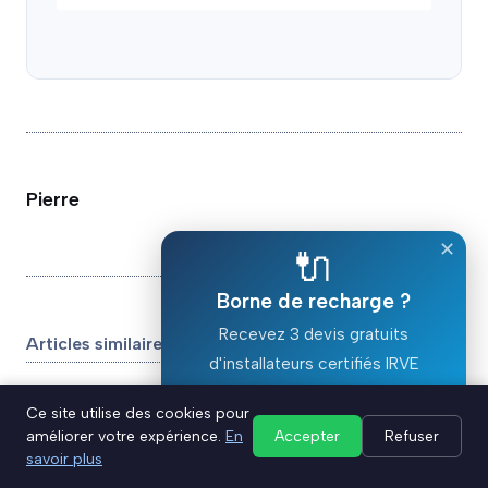
Pierre
✕
🔌
Borne de recharge ?
Recevez 3 devis gratuits
Articles similaires
d'installateurs certifiés IRVE
Ce site utilise des cookies pour
Devis gratuit ⚡
améliorer votre expérience.
En
Accepter
Refuser
Recharge en 10 minutes : Huawei
savoir plus
mise sur le solaire et les batteries