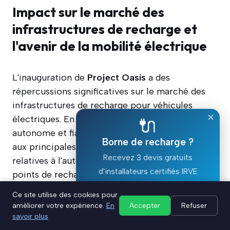
Impact sur le marché des
infrastructures de recharge et
l'avenir de la mobilité électrique
L'inauguration de
Project Oasis
a des
répercussions significatives sur le marché des
infrastructures de recharge pour véhicules
✕
électriques. En offrant une solution de recharge
🔌
autonome et fiable, Tesla répond efficacement
Borne de recharge ?
aux principales préoccupations des conducteurs
Recevez 3 devis gratuits
relatives à l'autonomie et à la disponibilité des
d'installateurs certifiés IRVE
points de recharge. Cette avancée pourrait
s'avérer déterminante pour accélérer l'adoption
Ce site utilise des cookies pour
Devis gratuit ⚡
des véhicules électriques à grande échelle.
améliorer votre expérience.
En
Accepter
Refuser
savoir plus