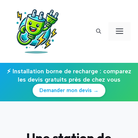
Aller
au
contenu
Men
⚡ Installation borne de recharge : comparez
les devis gratuits près de chez vous
Demander mon devis →
Une station de