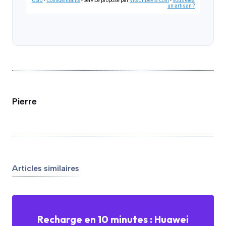
CGU
-
Confidentialité
- Service proposé par
ViteUnDevis.com
-
Vous êtes
un artisan ?
Pierre
Articles similaires
Recharge en 10 minutes : Huawei