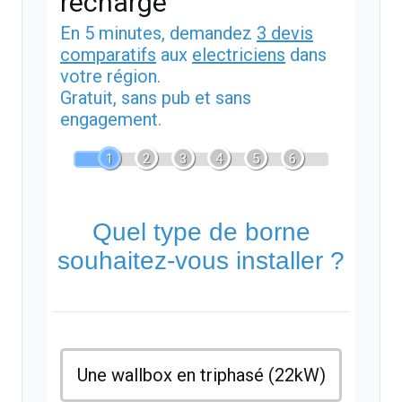
recharge
En 5 minutes, demandez
3 devis
comparatifs
aux
electriciens
dans
votre région.
Gratuit, sans pub et sans
engagement.
1
2
3
4
5
6
Quel type de borne
souhaitez-vous installer ?
Une wallbox en triphasé (22kW)