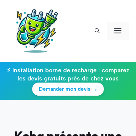
Aller
au
contenu
Men
⚡ Installation borne de recharge : comparez
les devis gratuits près de chez vous
Demander mon devis →
Keba présente une