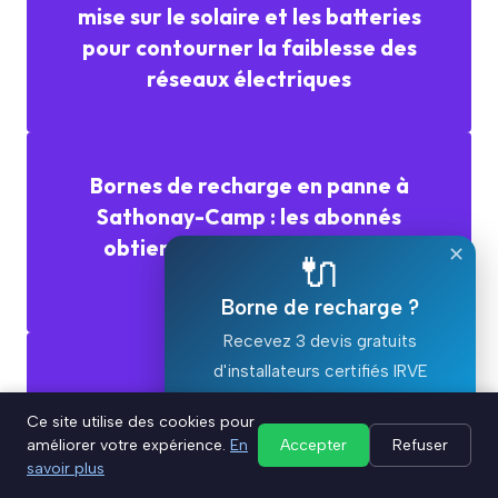
mise sur le solaire et les batteries
pour contourner la faiblesse des
réseaux électriques
Bornes de recharge en panne à
Sathonay-Camp : les abonnés
obtiennent jusqu'à 200 € de
✕
🔌
remboursement
Borne de recharge ?
Recevez 3 devis gratuits
d'installateurs certifiés IRVE
Bornes rapides : entre puissances
Ce site utilise des cookies pour
Devis gratuit ⚡
fantômes et tarifs obscurs
améliorer votre expérience.
En
Accepter
Refuser
savoir plus