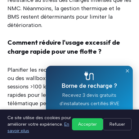
NMC. Néanmoins, la gestion thermique et le
BMS restent déterminants pour limiter la
détérioration.
Comment réduire l'usage excessif de
charge rapide pour une flotte ?
Planifier les recharges, installer des bornes AC
✕
🔌
ou des wallbox au dépôt, limiter la part des
Borne de recharge ?
sessions >100 kW et prioriser les sessions
rapides pour les véhicules critiques. Le suivi
Recevez 3 devis gratuits
télématique permet d'ajuster la stratégie.
d'installateurs certifiés IRVE
Ce site utilise des cookies pour
Devis gratuit ⚡
améliorer votre expérience.
En
Accepter
Refuser
savoir plus
⚡ Obtenez votre devis gratuit