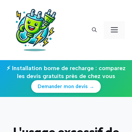
Aller
au
contenu
Men
⚡ Installation borne de recharge : comparez
les devis gratuits près de chez vous
Demander mon devis →
L'usage excessif de