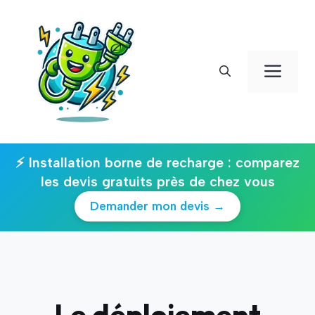
Aller
au
contenu
Men
⚡ Installation borne de recharge : comparez
les devis gratuits près de chez vous
Demander mon devis →
Le déploiement