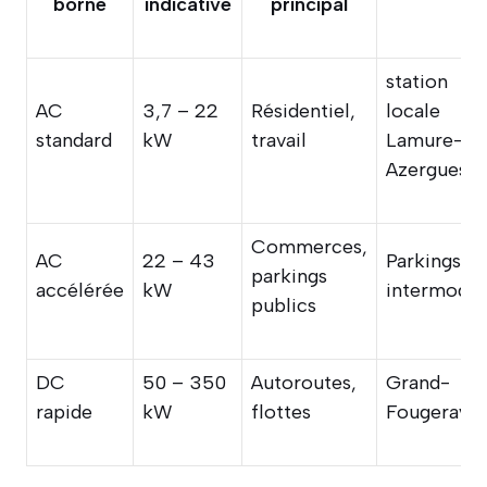
borne
indicative
principal
station
AC
3,7 – 22
Résidentiel,
locale
standard
kW
travail
Lamure-
Azergues
Commerces,
AC
22 – 43
Parkings
parkings
accélérée
kW
intermoda
publics
DC
50 – 350
Autoroutes,
Grand-
rapide
kW
flottes
Fougeray