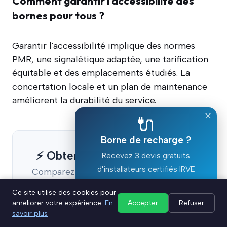
Comment garantir l'accessibilité des
bornes pour tous ?
Garantir l'accessibilité implique des normes
PMR, une signalétique adaptée, une tarification
équitable et des emplacements étudiés. La
concertation locale et un plan de maintenance
améliorent la durabilité du service.
✕
🔌
Borne de recharge ?
⚡ Obtenez votre devis gratuit
Recevez 3 devis gratuits
d'installateurs certifiés IRVE
Comparez les installateurs de bornes de
recharge près de chez vous
Ce site utilise des cookies pour
Devis gratuit ⚡
améliorer votre expérience.
En
Accepter
Refuser
savoir plus