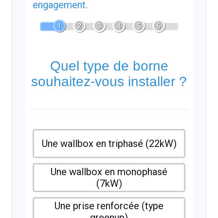
engagement.
1
2
3
4
5
6
Quel type de borne
souhaitez-vous installer ?
Une wallbox en triphasé (22kW)
Une wallbox en monophasé
(7kW)
Une prise renforcée (type
greenup)