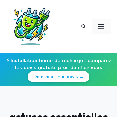
Aller
au
contenu
Men
⚡ Installation borne de recharge : comparez
les devis gratuits près de chez vous
Demander mon devis →
astuces essentielles