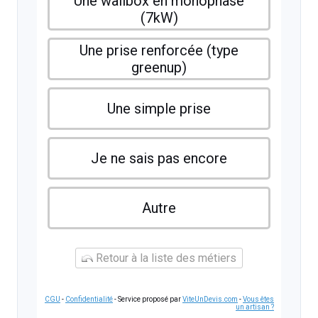
Une wallbox en monophasé
(7kW)
Une prise renforcée (type
greenup)
Une simple prise
Je ne sais pas encore
Autre
Retour à la liste des métiers
CGU
-
Confidentialité
- Service proposé par
ViteUnDevis.com
-
Vous êtes
un artisan ?