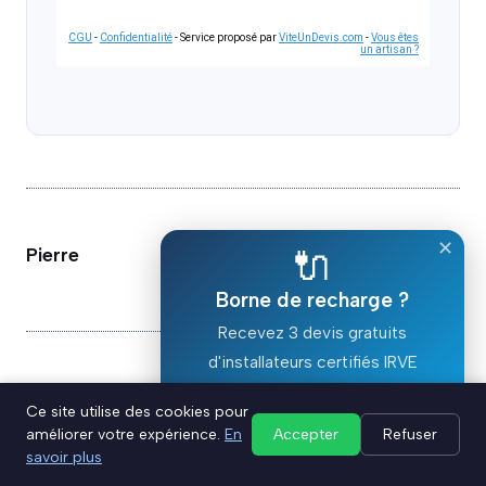
CGU
-
Confidentialité
- Service proposé par
ViteUnDevis.com
-
Vous êtes
un artisan ?
✕
🔌
Pierre
Borne de recharge ?
Recevez 3 devis gratuits
d'installateurs certifiés IRVE
Articles similaires
Ce site utilise des cookies pour
Devis gratuit ⚡
améliorer votre expérience.
En
Accepter
Refuser
savoir plus