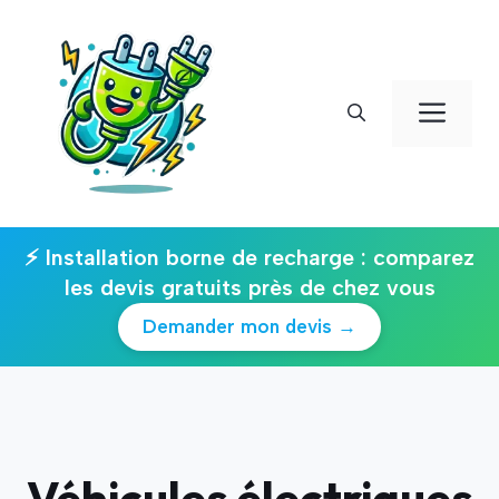
Aller
au
contenu
Men
⚡ Installation borne de recharge : comparez
les devis gratuits près de chez vous
Demander mon devis →
Véhicules électriques