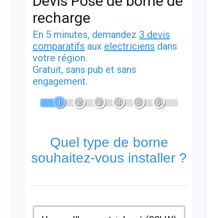
Devis Pose de borne de
recharge
En 5 minutes, demandez
3 devis
comparatifs
aux
electriciens
dans
votre région.
Gratuit, sans pub et sans
engagement.
1
2
3
4
5
6
Quel type de borne
souhaitez-vous installer ?