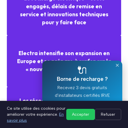
engagés, délais de remise en
service et innovations techniques
pour y faire face
Electra intensifie son expansion en
Europe et se prépare à surfer sur la
✕
🔌
« nouvelle vague électrique »
Borne de recharge ?
Recevez 3 devis gratuits
d'installateurs certifiés IRVE
Les réseaux essentiels des bornes
de recharge pour véhicules
Ce site utilise des cookies pour
Devis gratuit ⚡
améliorer votre expérience.
En
Accepter
Refuser
électriques : un pilier de la mobilité
savoir plus
durable