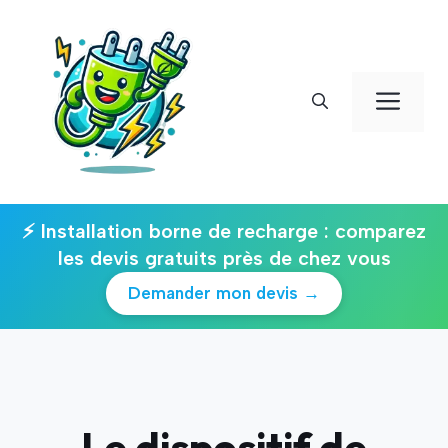
Aller
au
contenu
Men
⚡ Installation borne de recharge : comparez
les devis gratuits près de chez vous
Demander mon devis →
Le dispositif de